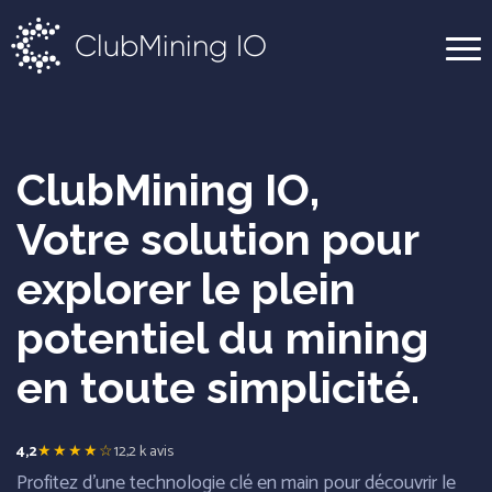
ClubMining IO
ClubMining IO,
Votre solution pour
explorer le plein
potentiel du mining
en toute simplicité.
4,2
★★★★☆
12,2 k avis
Profitez d'une technologie clé en main pour découvrir le