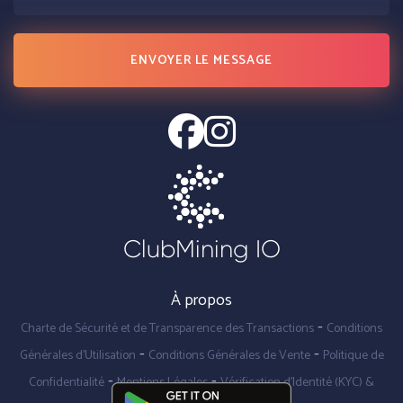
ENVOYER LE MESSAGE
ClubMining IO
À propos
-
Charte de Sécurité et de Transparence des Transactions
Conditions
-
-
Générales d'Utilisation
Conditions Générales de Vente
Politique de
-
-
Confidentialité
Mentions Légales
Vérification d'Identité (KYC) &